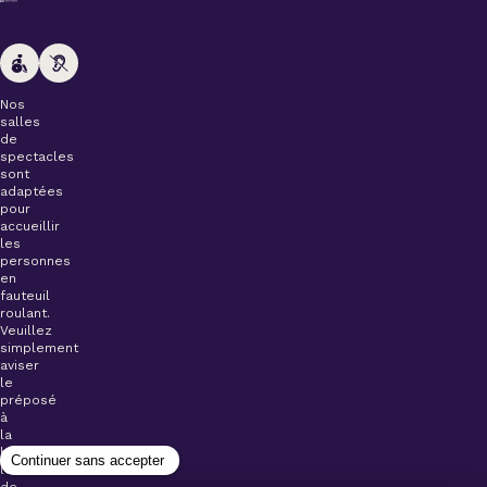
Nos
salles
de
spectacles
sont
adaptées
pour
accueillir
les
personnes
en
fauteuil
roulant.
Veuillez
simplement
aviser
le
préposé
à
la
billetterie
lors
de