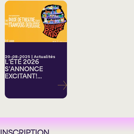
20-08-2025
|
Actualités
L’ÉTÉ 2026
S’ANNONCE
EXCITANT!...
INSCRIPTION