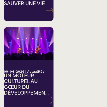
SAUVER UNE VIE
09-04-2026
|
Actualités
UN MOTEUR
CULTUREL AU
CŒUR DU
DÉVELOPPEMEN...