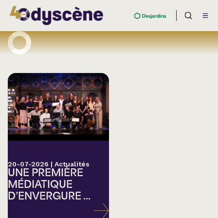
20-07-2026
|
Actualités
UNE PREMIÈRE
MÉDIATIQUE
D’ENVERGURE ...