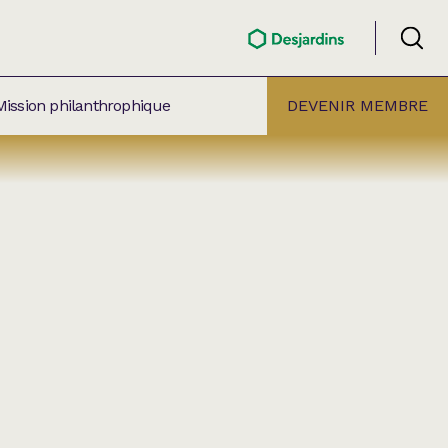
Mission philanthrophique
DEVENIR MEMBRE
ÉLECTION PAR
ALLE
âtre Lionel-Groulx
aret BMO Sainte-Thérèse