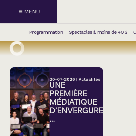
MENU
Programmation
Spectacles à moins de 40 $
O
CALENDRI
NOUVEAU
NOS
SUPPLÉM
SPECTACL
20-07-2026
|
Actualités
UNE
CATÉGOR
PREMIÈRE
MÉDIATIQUE
Humour
D’ENVERGURE
...
Chanson