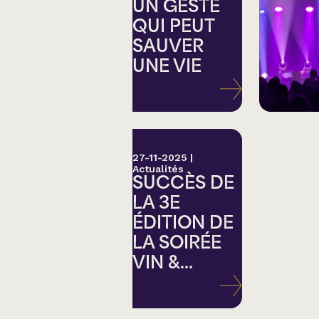
Country
UN GESTE
QUI PEUT
SAUVER
Famille
UNE VIE
Spectacles en loc
27-11-2025
|
Actualités
SUCCÈS DE
LA 3E
ÉDITION DE
LA SOIRÉE
VIN &...