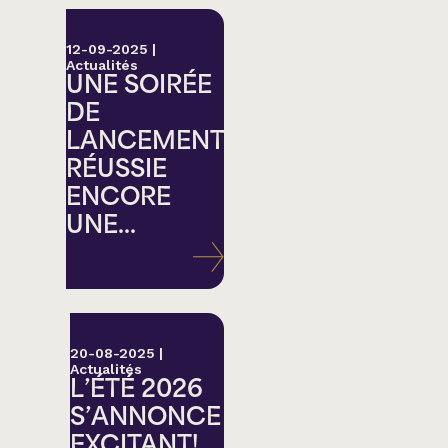
12-09-2025
|
Actualités
UNE SOIRÉE
DE
LANCEMENT
RÉUSSIE
ENCORE
UNE...
20-08-2025
|
Actualités
L’ÉTÉ 2026
S’ANNONCE
EXCITANT!...