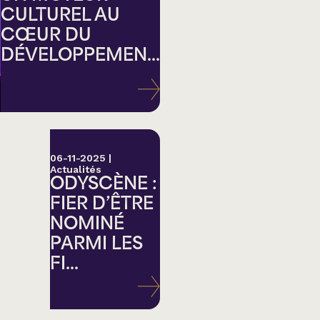
CULTUREL AU
CŒUR DU
DÉVELOPPEMEN...
ation
06-11-2025
|
Actualités
ODYSCÈNE :
FIER D’ÊTRE
NOMINÉ
PARMI LES
FI...