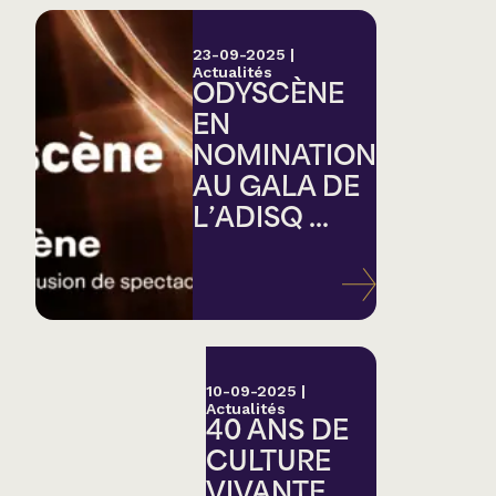
23-09-2025
|
Actualités
ODYSCÈNE
EN
NOMINATION
AU GALA DE
L’ADISQ ...
10-09-2025
|
Actualités
40 ANS DE
CULTURE
VIVANTE