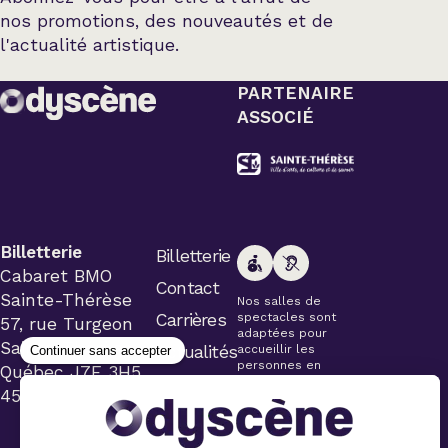
nos promotions, des nouveautés et de
l'actualité artistique.
PARTENAIRE
ASSOCIÉ
Billetterie
Billetterie
Cabaret BMO
Contact
Sainte-Thérèse
Nos salles de
Carrières
spectacles sont
57, rue Turgeon
adaptées pour
Sainte-Thérèse
Actualités
accueillir les
personnes en
Québec J7E 3H5
fauteuil roulant.
450 434-4006
Veuillez
simplement aviser
le préposé à la
billetterie lors de