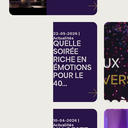
Variété
Hommage
22-05-2026
|
Actualités
QUELLE
Théâtre
SOIRÉE
RICHE EN
Saison estivale
ÉMOTIONS
POUR LE
Apéro et perfo
40...
Musique (Blues, fo
traditionnelle)
10-04-2026
|
Actualités