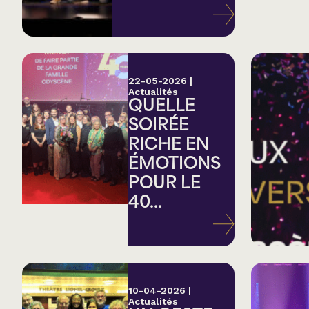
Variété
Hommage
22-05-2026
|
Actualités
QUELLE
Théâtre
SOIRÉE
RICHE EN
Saison estivale
ÉMOTIONS
POUR LE
Apéro et perfo
40...
Musique (Blues, fo
traditionnelle)
10-04-2026
|
Actualités