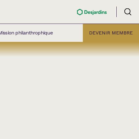
Mission philanthrophique
DEVENIR MEMBRE
ÉLECTION PAR
ALLE
âtre Lionel-Groulx
aret BMO Sainte-Thérèse