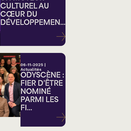
CULTUREL AU
CŒUR DU
DÉVELOPPEMEN...
ation
06-11-2025
|
Actualités
ODYSCÈNE :
FIER D’ÊTRE
NOMINÉ
PARMI LES
FI...