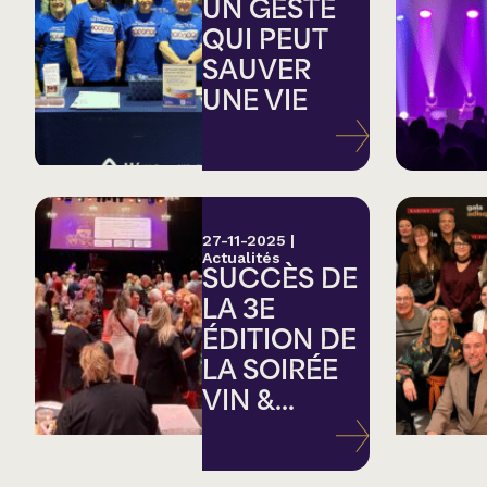
Country
UN GESTE
QUI PEUT
SAUVER
Famille
UNE VIE
Spectacles en loc
27-11-2025
|
Actualités
SUCCÈS DE
LA 3E
ÉDITION DE
LA SOIRÉE
VIN &...