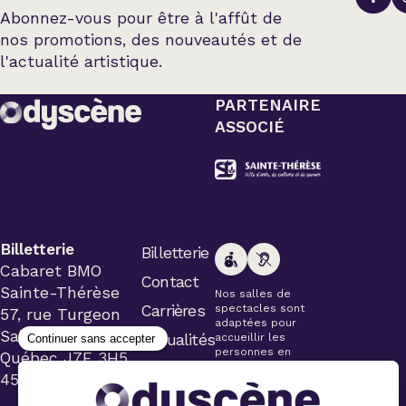
Abonnez-vous pour être à l'affût de
nos promotions, des nouveautés et de
l'actualité artistique.
PARTENAIRE
ASSOCIÉ
Billetterie
Billetterie
Cabaret BMO
Contact
Sainte-Thérèse
Nos salles de
Carrières
spectacles sont
57, rue Turgeon
adaptées pour
Sainte-Thérèse
Actualités
accueillir les
personnes en
Québec J7E 3H5
fauteuil roulant.
450 434-4006
Veuillez
simplement aviser