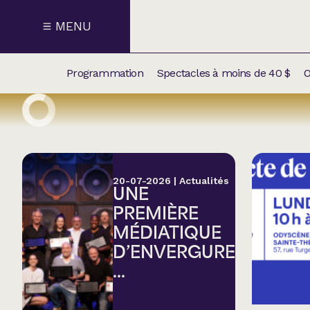
MENU
Programmation
Spectacles à moins de 40 $
O
CALENDRI
NOUVEAU
NOS
SUPPLÉM
SPECTACL
20-07-2026
|
Actualités
UNE
CATÉGOR
PREMIÈRE
MÉDIATIQUE
Humour
D’ENVERGURE
...
Chanson