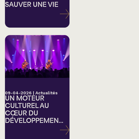
SAUVER UNE VIE
09-04-2026
|
Actualités
UN MOTEUR
CULTUREL AU
CŒUR DU
DÉVELOPPEMEN...