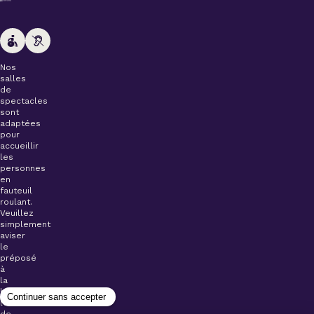
Nos
salles
de
spectacles
sont
adaptées
pour
accueillir
les
personnes
en
fauteuil
roulant.
Veuillez
simplement
aviser
le
préposé
à
la
billetterie
lors
de