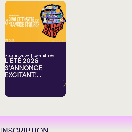
20-08-2025
|
Actualités
L’ÉTÉ 2026
S’ANNONCE
EXCITANT!...
INSCRIPTION