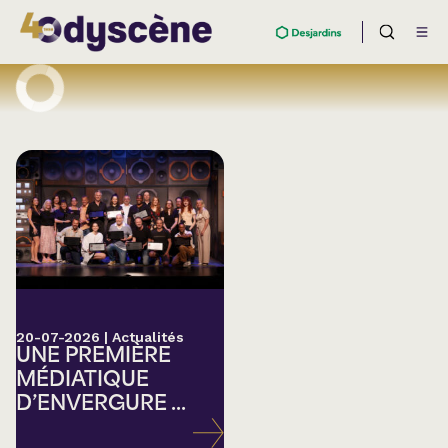
20-07-2026
|
Actualités
UNE PREMIÈRE
MÉDIATIQUE
D’ENVERGURE ...