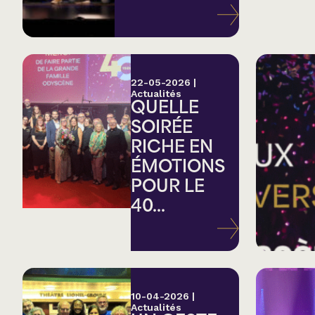
Variété
Hommage
22-05-2026
|
Actualités
QUELLE
Théâtre
SOIRÉE
RICHE EN
Saison estivale
ÉMOTIONS
POUR LE
Apéro et perfo
40...
Musique (Blues, fo
traditionnelle)
10-04-2026
|
Actualités