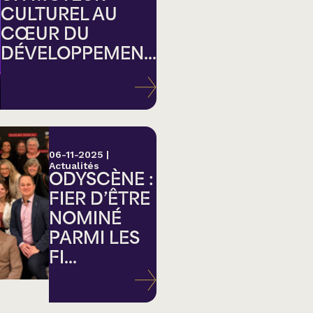
CULTUREL AU
CŒUR DU
DÉVELOPPEMEN...
ation
06-11-2025
|
Actualités
ODYSCÈNE :
FIER D’ÊTRE
NOMINÉ
PARMI LES
FI...