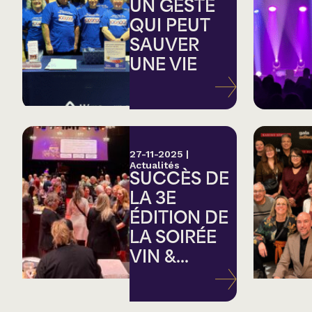
Country
UN GESTE
QUI PEUT
SAUVER
Famille
UNE VIE
Spectacles en loc
27-11-2025
|
Actualités
SUCCÈS DE
LA 3E
ÉDITION DE
LA SOIRÉE
VIN &...