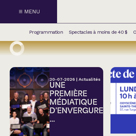
MENU
Programmation
Spectacles à moins de 40 $
O
CALENDRI
NOUVEAU
NOS
SUPPLÉM
SPECTACL
20-07-2026
|
Actualités
UNE
CATÉGOR
PREMIÈRE
MÉDIATIQUE
Humour
D’ENVERGURE
...
Chanson