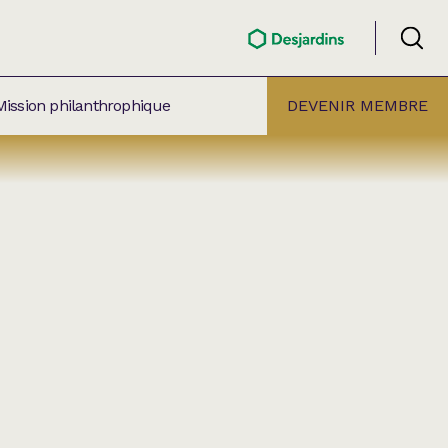
Mission philanthrophique
DEVENIR MEMBRE
ÉLECTION PAR
ALLE
âtre Lionel-Groulx
aret BMO Sainte-Thérèse