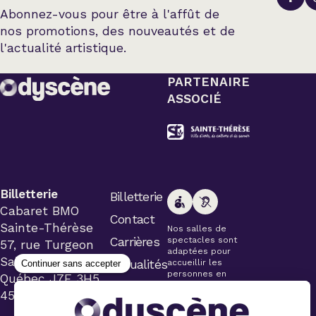
Abonnez-vous pour être à l'affût de
nos promotions, des nouveautés et de
l'actualité artistique.
PARTENAIRE
ASSOCIÉ
Billetterie
Billetterie
Cabaret BMO
Contact
Sainte-Thérèse
Nos salles de
Carrières
spectacles sont
57, rue Turgeon
adaptées pour
Sainte-Thérèse
Actualités
accueillir les
personnes en
Québec J7E 3H5
fauteuil roulant.
450 434-4006
Veuillez
simplement aviser