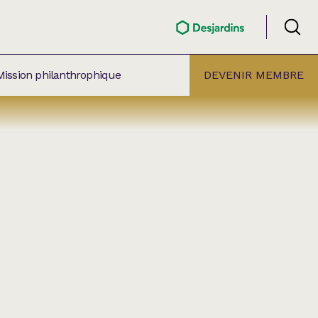
Mission philanthrophique
DEVENIR MEMBRE
ÉLECTION PAR
ALLE
âtre Lionel-Groulx
aret BMO Sainte-Thérèse