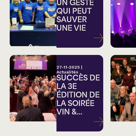
Country
UN GESTE
QUI PEUT
SAUVER
Famille
UNE VIE
Spectacles en loc
27-11-2025
|
Actualités
SUCCÈS DE
LA 3E
ÉDITION DE
LA SOIRÉE
VIN &...