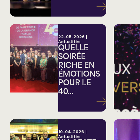
Variété
Hommage
22-05-2026
|
Actualités
QUELLE
Théâtre
SOIRÉE
RICHE EN
Saison estivale
ÉMOTIONS
POUR LE
Apéro et perfo
40...
Musique (Blues, fo
traditionnelle)
10-04-2026
|
Actualités