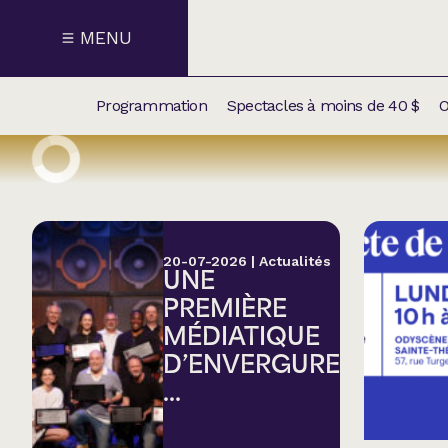
MENU
Programmation
Spectacles à moins de 40 $
O
CALENDRI
NOUVEAU
NOS
SUPPLÉM
SPECTACL
20-07-2026
|
Actualités
UNE
CATÉGOR
PREMIÈRE
MÉDIATIQUE
Humour
D’ENVERGURE
...
Chanson