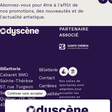
Abonnez-vous pour être à l'affût de
nos promotions, des nouveautés et de
l'actualité artistique.
PARTENAIRE
ASSOCIÉ
Billetterie
Billetterie
Cabaret BMO
Contact
Sainte-Thérèse
Nos salles de
Carrières
spectacles sont
57, rue Turgeon
adaptées pour
Sainte-Thérèse
Actualités
accueillir les
personnes en
Québec J7E 3H5
fauteuil roulant.
450 434-4006
Veuillez
simplement aviser