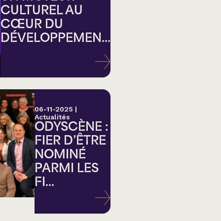
CULTUREL AU
CŒUR DU
DÉVELOPPEMEN...
ation
06-11-2025
|
Actualités
ODYSCÈNE :
FIER D’ÊTRE
NOMINÉ
PARMI LES
FI...