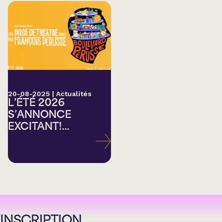
20-08-2025
|
Actualités
L’ÉTÉ 2026
S’ANNONCE
EXCITANT!...
INSCRIPTION