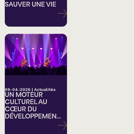
SAUVER UNE VIE
09-04-2026
|
Actualités
UN MOTEUR
CULTUREL AU
CŒUR DU
DÉVELOPPEMEN...