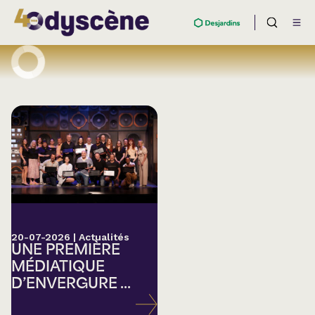
20-07-2026
|
Actualités
UNE PREMIÈRE
MÉDIATIQUE
D’ENVERGURE ...