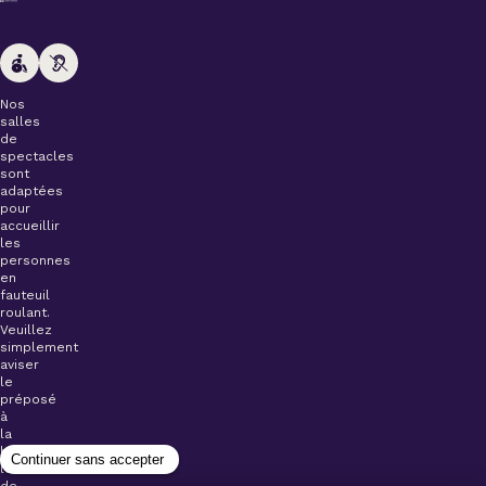
Nos
salles
de
spectacles
sont
adaptées
pour
accueillir
les
personnes
en
fauteuil
roulant.
Veuillez
simplement
aviser
le
préposé
à
la
billetterie
lors
de