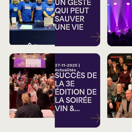
Country
UN GESTE
QUI PEUT
SAUVER
Famille
UNE VIE
Spectacles en loc
27-11-2025
|
Actualités
SUCCÈS DE
LA 3E
ÉDITION DE
LA SOIRÉE
VIN &...