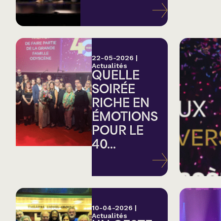
Variété
Hommage
22-05-2026
|
Actualités
QUELLE
Théâtre
SOIRÉE
RICHE EN
Saison estivale
ÉMOTIONS
POUR LE
Apéro et perfo
40...
Musique (Blues, fo
traditionnelle)
10-04-2026
|
Actualités