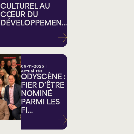
CULTUREL AU
CŒUR DU
DÉVELOPPEMEN...
ation
06-11-2025
|
Actualités
ODYSCÈNE :
FIER D’ÊTRE
NOMINÉ
PARMI LES
FI...