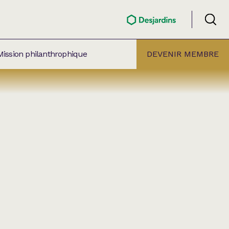
Mission philanthrophique
DEVENIR MEMBRE
ÉLECTION PAR
ALLE
âtre Lionel-Groulx
aret BMO Sainte-Thérèse