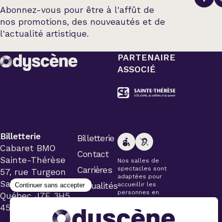
Abonnez-vous pour être à l'affût de
nos promotions, des nouveautés et de
l'actualité artistique.
PARTENAIRE
ASSOCIÉ
Billetterie
Billetterie
Cabaret BMO
Contact
Sainte-Thérèse
Nos salles de
Carrières
spectacles sont
57, rue Turgeon
adaptées pour
Sainte-Thérèse
Actualités
accueillir les
personnes en
Québec J7E 3H5
fauteuil roulant.
450 434-4006
Veuillez
simplement aviser