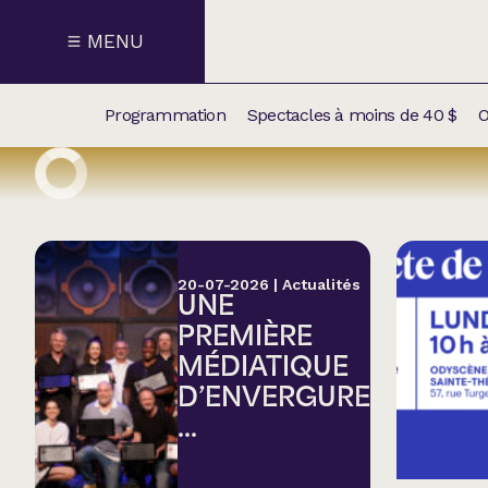
MENU
Programmation
Spectacles à moins de 40 $
O
CALENDRI
NOUVEAU
NOS
SUPPLÉM
SPECTACL
20-07-2026
|
Actualités
UNE
CATÉGOR
PREMIÈRE
MÉDIATIQUE
Humour
D’ENVERGURE
...
Chanson