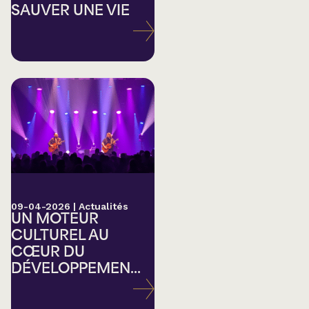
SAUVER UNE VIE
09-04-2026
|
Actualités
UN MOTEUR
CULTUREL AU
CŒUR DU
DÉVELOPPEMEN...