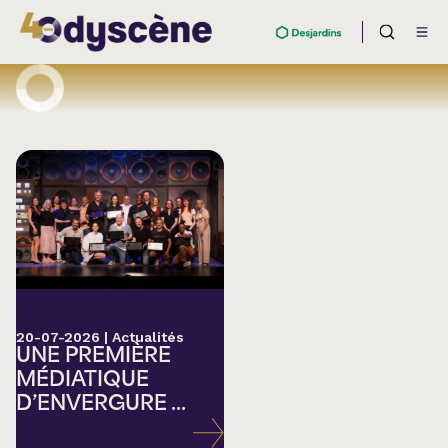
20-07-2026
|
Actualités
UNE PREMIÈRE
MÉDIATIQUE
D’ENVERGURE ...