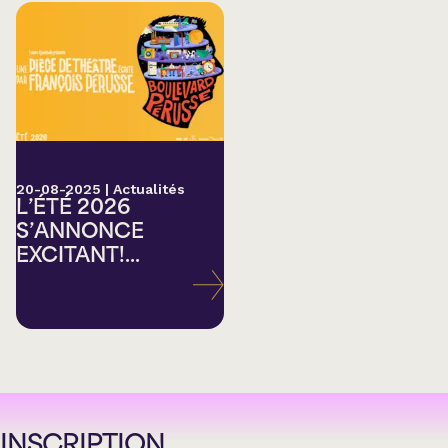
20-08-2025
|
Actualités
L’ÉTÉ 2026
S’ANNONCE
EXCITANT!...
INSCRIPTION