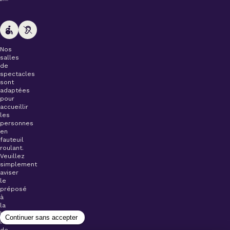
Nos
salles
de
spectacles
sont
adaptées
pour
accueillir
les
personnes
en
fauteuil
roulant.
Veuillez
simplement
aviser
le
préposé
à
la
billetterie
lors
de