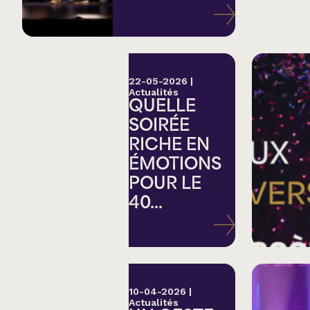
Variété
Hommage
22-05-2026
|
Actualités
QUELLE
Théâtre
SOIRÉE
RICHE EN
Saison estivale
ÉMOTIONS
POUR LE
Apéro et perfo
40...
Musique (Blues, fo
traditionnelle)
10-04-2026
|
Actualités