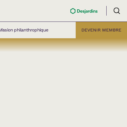
Mission philanthrophique
DEVENIR MEMBRE
ÉLECTION PAR
ALLE
âtre Lionel-Groulx
aret BMO Sainte-Thérèse