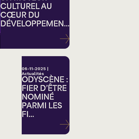
CULTUREL AU
CŒUR DU
DÉVELOPPEMEN...
ation
06-11-2025
|
Actualités
ODYSCÈNE :
FIER D’ÊTRE
NOMINÉ
PARMI LES
FI...