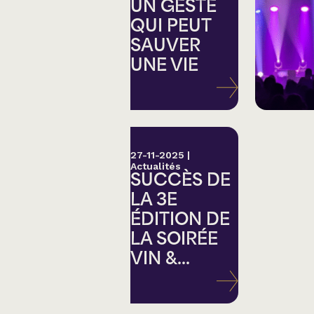
Country
UN GESTE
QUI PEUT
SAUVER
Famille
UNE VIE
Spectacles en loc
27-11-2025
|
Actualités
SUCCÈS DE
LA 3E
ÉDITION DE
LA SOIRÉE
VIN &...