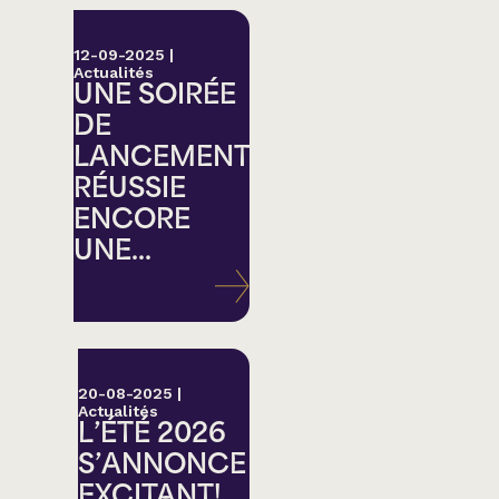
12-09-2025
|
Actualités
UNE SOIRÉE
DE
LANCEMENT
RÉUSSIE
ENCORE
UNE...
20-08-2025
|
Actualités
L’ÉTÉ 2026
S’ANNONCE
EXCITANT!...