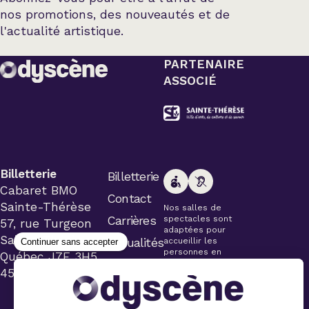
nos promotions, des nouveautés et de
l'actualité artistique.
PARTENAIRE
ASSOCIÉ
Billetterie
Billetterie
Cabaret BMO
Contact
Sainte-Thérèse
Nos salles de
Carrières
spectacles sont
57, rue Turgeon
adaptées pour
Sainte-Thérèse
Actualités
accueillir les
personnes en
Québec J7E 3H5
fauteuil roulant.
450 434-4006
Veuillez
simplement aviser
le préposé à la
billetterie lors de