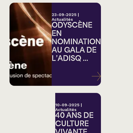
23-09-2025
|
Actualités
ODYSCÈNE
EN
NOMINATION
AU GALA DE
L’ADISQ ...
10-09-2025
|
Actualités
40 ANS DE
CULTURE
VIVANTE