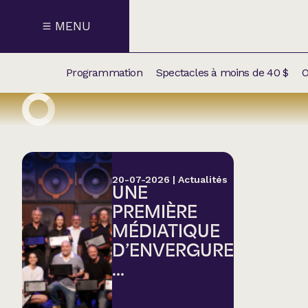
MENU
Programmation
Spectacles à moins de 40 $
O
CALENDRI
NOUVEAU
NOS
SUPPLÉM
SPECTACL
20-07-2026
|
Actualités
UNE
CATÉGOR
PREMIÈRE
MÉDIATIQUE
Humour
D’ENVERGURE
...
Chanson