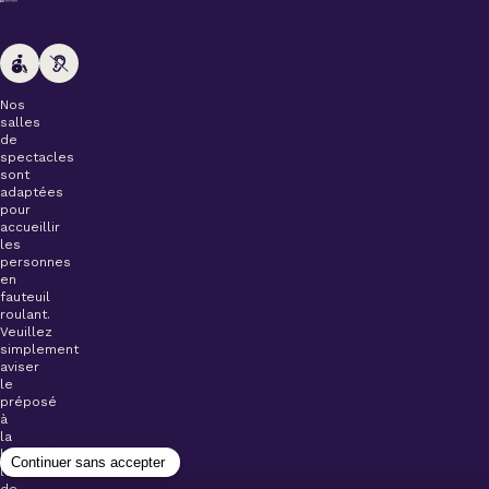
Nos
salles
de
spectacles
sont
adaptées
pour
accueillir
les
personnes
en
fauteuil
roulant.
Veuillez
simplement
aviser
le
préposé
à
la
billetterie
lors
de