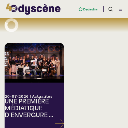
20-07-2026
|
Actualités
UNE PREMIÈRE
MÉDIATIQUE
D’ENVERGURE ...