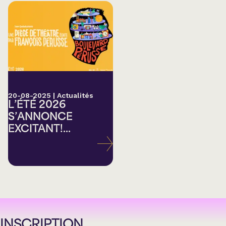
20-08-2025
|
Actualités
L’ÉTÉ 2026
S’ANNONCE
EXCITANT!...
INSCRIPTION