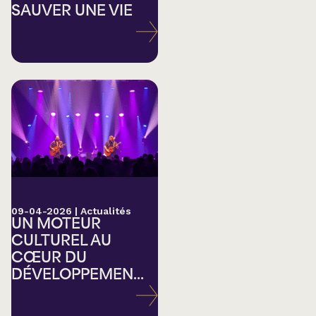
SAUVER UNE VIE
09-04-2026
|
Actualités
UN MOTEUR
CULTUREL AU
CŒUR DU
DÉVELOPPEMEN...