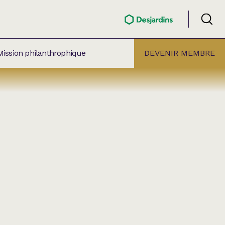
Mission philanthrophique
DEVENIR MEMBRE
ÉLECTION PAR
ALLE
âtre Lionel-Groulx
aret BMO Sainte-Thérèse