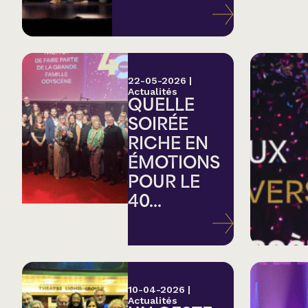
Variété
Hommage
22-05-2026
|
Actualités
QUELLE
Théâtre
SOIRÉE
RICHE EN
Saison estivale
ÉMOTIONS
POUR LE
Apéro et perfo
40...
Musique (Blues, fo
traditionnelle)
10-04-2026
|
Actualités