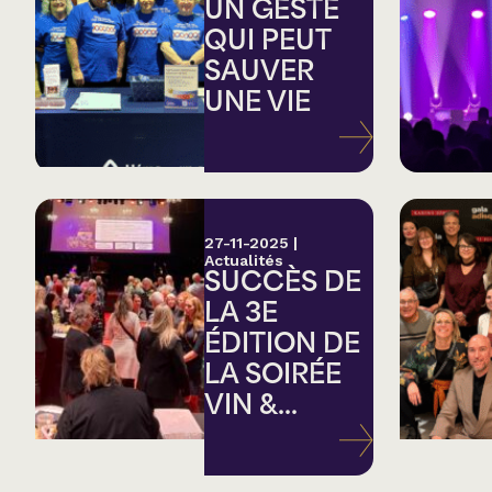
Country
UN GESTE
QUI PEUT
SAUVER
Famille
UNE VIE
Spectacles en loc
27-11-2025
|
Actualités
SUCCÈS DE
LA 3E
ÉDITION DE
LA SOIRÉE
VIN &...