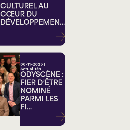
CULTUREL AU
CŒUR DU
DÉVELOPPEMEN...
ation
06-11-2025
|
Actualités
ODYSCÈNE :
FIER D’ÊTRE
NOMINÉ
PARMI LES
FI...