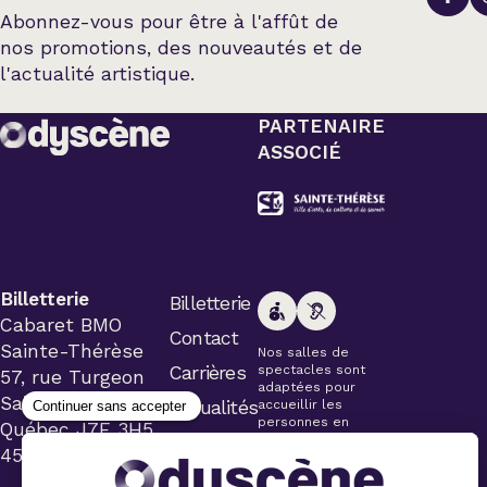
Abonnez-vous pour être à l'affût de
nos promotions, des nouveautés et de
l'actualité artistique.
PARTENAIRE
ASSOCIÉ
Billetterie
Billetterie
Cabaret BMO
Contact
Sainte-Thérèse
Nos salles de
Carrières
spectacles sont
57, rue Turgeon
adaptées pour
Sainte-Thérèse
Actualités
accueillir les
personnes en
Québec J7E 3H5
fauteuil roulant.
450 434-4006
Veuillez
simplement aviser