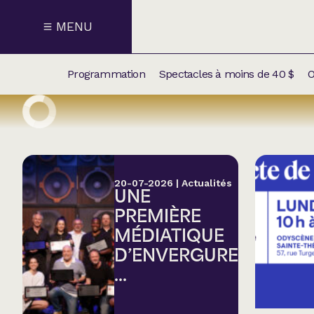
MENU
Programmation
Spectacles à moins de 40 $
O
CALENDRI
NOUVEAU
NOS
SUPPLÉM
SPECTACL
20-07-2026
|
Actualités
UNE
CATÉGOR
PREMIÈRE
MÉDIATIQUE
Humour
D’ENVERGURE
...
Chanson