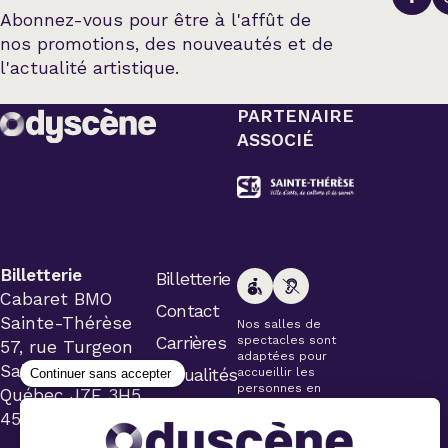
Abonnez-vous pour être à l'affût de
nos promotions, des nouveautés et de
l'actualité artistique.
PARTENAIRE
ASSOCIÉ
Billetterie
Billetterie
Cabaret BMO
Contact
Sainte-Thérèse
Nos salles de
Carrières
spectacles sont
57, rue Turgeon
adaptées pour
Sainte-Thérèse
Actualités
accueillir les
personnes en
Québec J7E 3H5
fauteuil roulant.
450 434-4006
Veuillez
simplement aviser