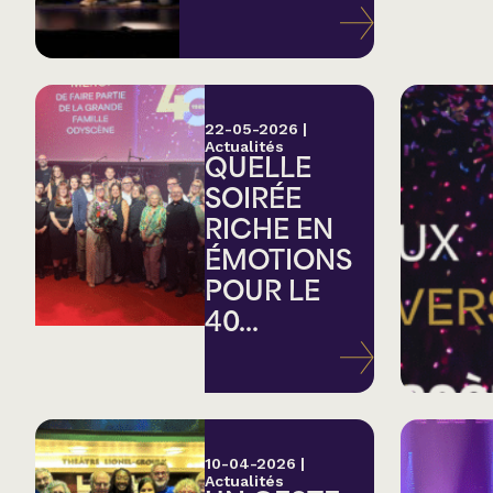
Variété
Hommage
22-05-2026
|
Actualités
QUELLE
Théâtre
SOIRÉE
RICHE EN
Saison estivale
ÉMOTIONS
POUR LE
Apéro et perfo
40...
Musique (Blues, fo
traditionnelle)
10-04-2026
|
Actualités