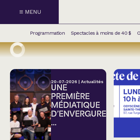
MENU
Programmation
Spectacles à moins de 40 $
O
CALENDRI
NOUVEAU
NOS
SUPPLÉM
SPECTACL
20-07-2026
|
Actualités
UNE
CATÉGOR
PREMIÈRE
MÉDIATIQUE
Humour
D’ENVERGURE
...
Chanson