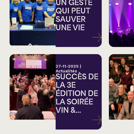
Country
UN GESTE
QUI PEUT
SAUVER
Famille
UNE VIE
Spectacles en loc
27-11-2025
|
Actualités
SUCCÈS DE
LA 3E
ÉDITION DE
LA SOIRÉE
VIN &...