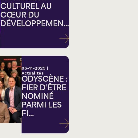
CULTUREL AU
CŒUR DU
DÉVELOPPEMEN...
ation
06-11-2025
|
Actualités
ODYSCÈNE :
FIER D’ÊTRE
NOMINÉ
PARMI LES
FI...