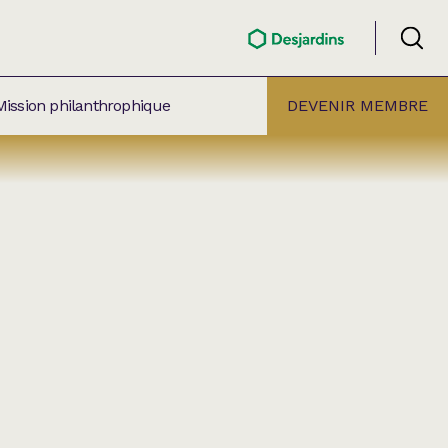
Mission philanthrophique
DEVENIR MEMBRE
ÉLECTION PAR
ALLE
âtre Lionel-Groulx
aret BMO Sainte-Thérèse