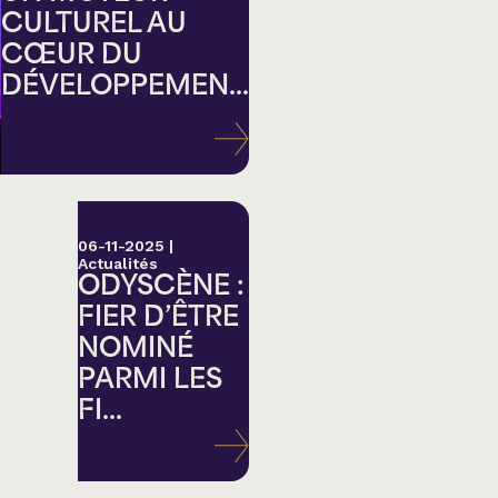
CULTUREL AU
CŒUR DU
DÉVELOPPEMEN...
ation
06-11-2025
|
Actualités
ODYSCÈNE :
FIER D’ÊTRE
NOMINÉ
PARMI LES
FI...