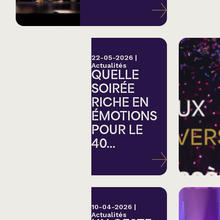
Variété
Hommage
22-05-2026
|
Actualités
QUELLE
Théâtre
SOIRÉE
RICHE EN
Saison estivale
ÉMOTIONS
POUR LE
Apéro et perfo
40...
Musique (Blues, fo
traditionnelle)
10-04-2026
|
Actualités