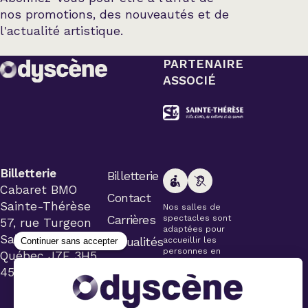
nos promotions, des nouveautés et de
l'actualité artistique.
PARTENAIRE
ASSOCIÉ
Billetterie
Billetterie
Cabaret BMO
Contact
Sainte-Thérèse
Nos salles de
Carrières
spectacles sont
57, rue Turgeon
adaptées pour
Sainte-Thérèse
Actualités
accueillir les
personnes en
Québec J7E 3H5
fauteuil roulant.
450 434-4006
Veuillez
simplement aviser
le préposé à la
billetterie lors de