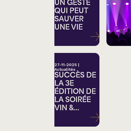
Country
UN GESTE
QUI PEUT
SAUVER
Famille
UNE VIE
Spectacles en loc
27-11-2025
|
Actualités
SUCCÈS DE
LA 3E
ÉDITION DE
LA SOIRÉE
VIN &...