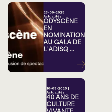
23-09-2025
|
Actualités
ODYSCÈNE
EN
NOMINATION
AU GALA DE
L’ADISQ ...
10-09-2025
|
Actualités
40 ANS DE
CULTURE
VIVANTE