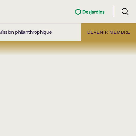
Mission philanthrophique
DEVENIR MEMBRE
ÉLECTION PAR
ALLE
âtre Lionel-Groulx
aret BMO Sainte-Thérèse