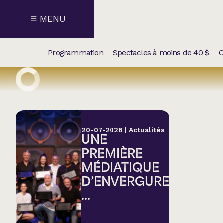
MENU
Programmation
Spectacles à moins de 40 $
O
CALENDRI
NOUVEAU
NOS
SUPPLÉM
SPECTACL
20-07-2026
|
Actualités
UNE
CATÉGOR
PREMIÈRE
MÉDIATIQUE
Humour
D’ENVERGURE
...
Chanson