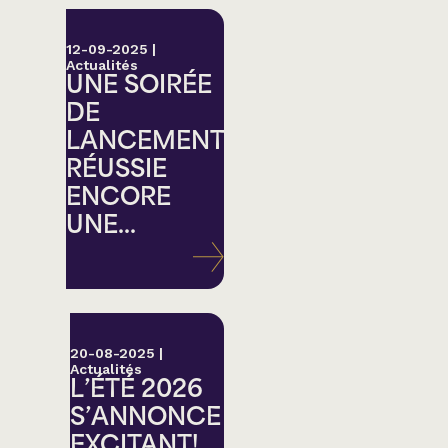
12-09-2025
|
Actualités
UNE SOIRÉE
DE
LANCEMENT
RÉUSSIE
ENCORE
UNE...
20-08-2025
|
Actualités
L’ÉTÉ 2026
S’ANNONCE
EXCITANT!...