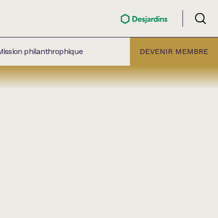
Mission philanthrophique
DEVENIR MEMBRE
ÉLECTION PAR
ALLE
âtre Lionel-Groulx
aret BMO Sainte-Thérèse