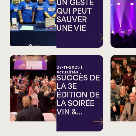
Country
UN GESTE
QUI PEUT
SAUVER
Famille
UNE VIE
Spectacles en loc
27-11-2025
|
Actualités
SUCCÈS DE
LA 3E
ÉDITION DE
LA SOIRÉE
VIN &...