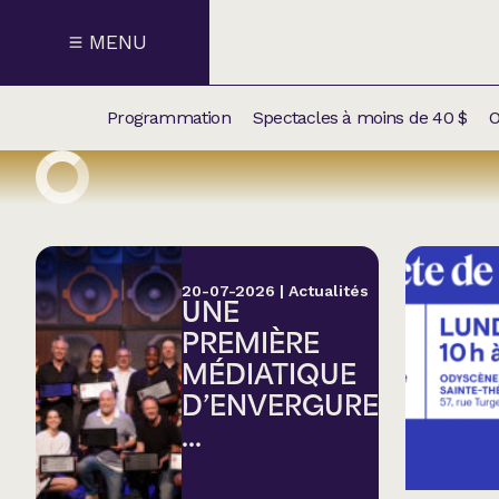
MENU
Programmation
Spectacles à moins de 40 $
O
CALENDRI
NOUVEAU
NOS
SUPPLÉM
SPECTACL
20-07-2026
|
Actualités
UNE
CATÉGOR
PREMIÈRE
MÉDIATIQUE
Humour
D’ENVERGURE
...
Chanson