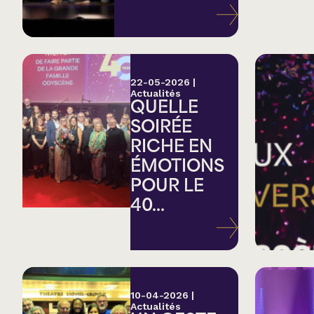
Variété
Hommage
22-05-2026
|
Actualités
QUELLE
Théâtre
SOIRÉE
RICHE EN
Saison estivale
ÉMOTIONS
POUR LE
Apéro et perfo
40...
Musique (Blues, fo
traditionnelle)
10-04-2026
|
Actualités