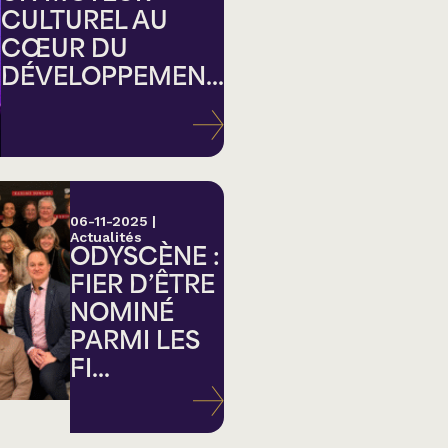
CULTUREL AU
CŒUR DU
DÉVELOPPEMEN...
ation
06-11-2025
|
Actualités
ODYSCÈNE :
FIER D’ÊTRE
NOMINÉ
PARMI LES
FI...