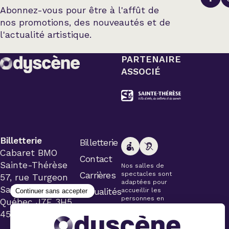
Abonnez-vous pour être à l'affût de
nos promotions, des nouveautés et de
l'actualité artistique.
PARTENAIRE
ASSOCIÉ
Billetterie
Billetterie
Cabaret BMO
Contact
Sainte-Thérèse
Nos salles de
Carrières
spectacles sont
57, rue Turgeon
adaptées pour
Sainte-Thérèse
Actualités
accueillir les
personnes en
Québec J7E 3H5
fauteuil roulant.
450 434-4006
Veuillez
simplement aviser