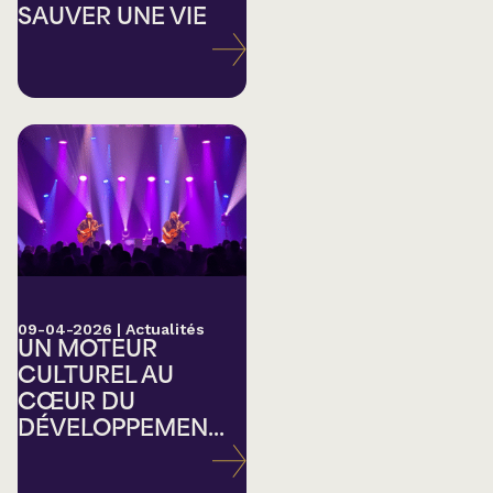
SAUVER UNE VIE
09-04-2026
|
Actualités
UN MOTEUR
CULTUREL AU
CŒUR DU
DÉVELOPPEMEN...