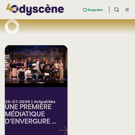
20-07-2026
|
Actualités
UNE PREMIÈRE
MÉDIATIQUE
D’ENVERGURE ...