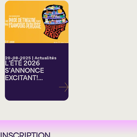
20-08-2025
|
Actualités
L’ÉTÉ 2026
S’ANNONCE
EXCITANT!...
INSCRIPTION