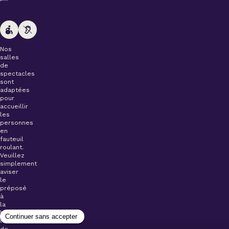
Nos
salles
de
spectacles
sont
adaptées
pour
accueillir
les
personnes
en
fauteuil
roulant.
Veuillez
simplement
aviser
le
préposé
à
la
billetterie
lors
de