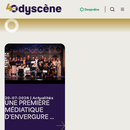
20-07-2026
|
Actualités
UNE PREMIÈRE
MÉDIATIQUE
D’ENVERGURE ...