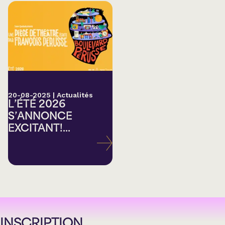
20-08-2025
|
Actualités
L’ÉTÉ 2026
S’ANNONCE
EXCITANT!...
INSCRIPTION