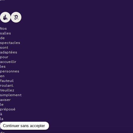
Nos
salles
de
spectacles
sont
adaptées
pour
accueillir
les
personnes
en
fauteuil
roulant.
Veuillez
simplement
aviser
le
préposé
à
la
billetterie
lors
de