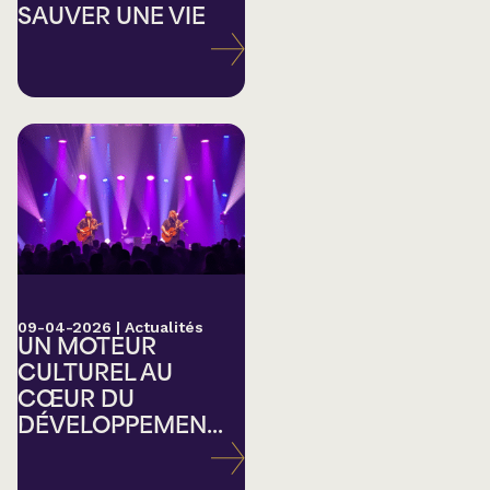
SAUVER UNE VIE
09-04-2026
|
Actualités
UN MOTEUR
CULTUREL AU
CŒUR DU
DÉVELOPPEMEN...