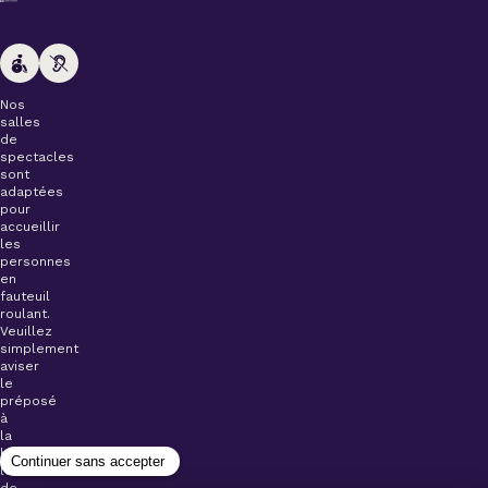
Nos
salles
de
spectacles
sont
adaptées
pour
accueillir
les
personnes
en
fauteuil
roulant.
Veuillez
simplement
aviser
le
préposé
à
la
billetterie
lors
de