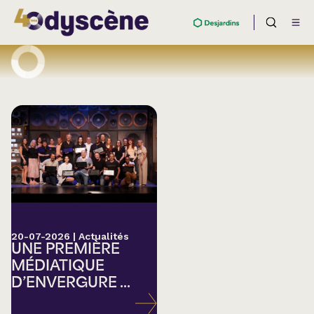
20-07-2026
|
Actualités
UNE PREMIÈRE
MÉDIATIQUE
D’ENVERGURE ...