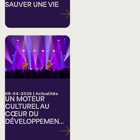
SAUVER UNE VIE
09-04-2026
|
Actualités
UN MOTEUR
CULTUREL AU
CŒUR DU
DÉVELOPPEMEN...