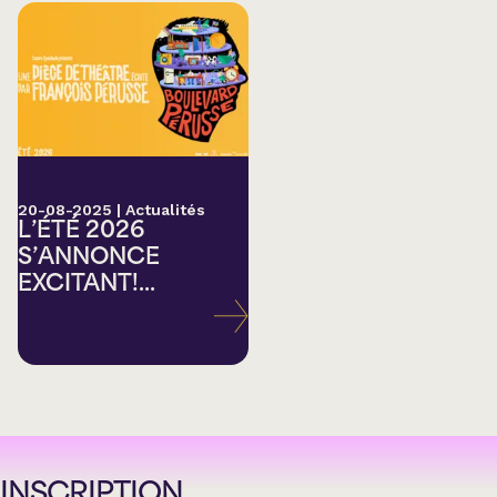
20-08-2025
|
Actualités
L’ÉTÉ 2026
S’ANNONCE
EXCITANT!...
INSCRIPTION