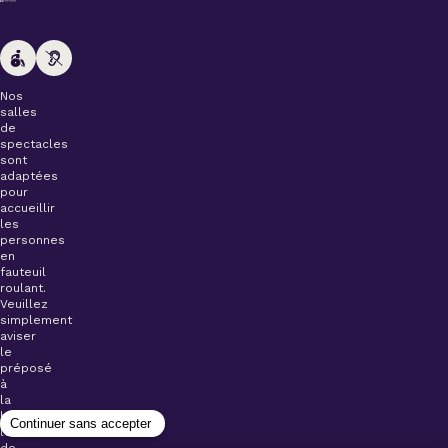
Nos
salles
de
spectacles
sont
adaptées
pour
accueillir
les
personnes
en
fauteuil
roulant.
Veuillez
simplement
aviser
le
préposé
à
la
billetterie
lors
de