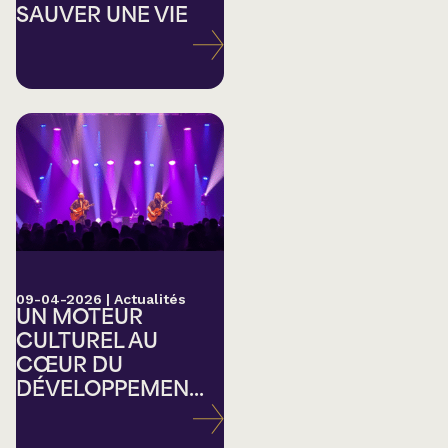
SAUVER UNE VIE
09-04-2026
|
Actualités
UN MOTEUR
CULTUREL AU
CŒUR DU
DÉVELOPPEMEN...