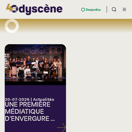
20-07-2026
|
Actualités
UNE PREMIÈRE
MÉDIATIQUE
D’ENVERGURE ...