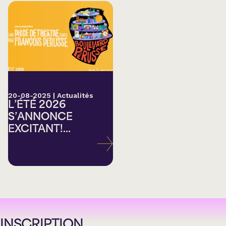
20-08-2025
|
Actualités
L’ÉTÉ 2026
S’ANNONCE
EXCITANT!...
INSCRIPTION