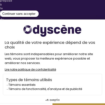
préposé
à
la
billetterie
lors
de
l’achat
de
votre
billet.
Stationnements
gratuits à
proximité de
nos salles
Politique de
confidentialité
Droit
d’auteur
©
2026
Odyscène
Tous