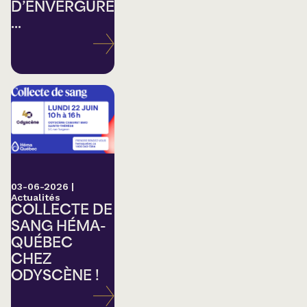
D’ENVERGURE
...
03-06-2026
|
Actualités
COLLECTE DE
SANG HÉMA-
QUÉBEC
CHEZ
ODYSCÈNE !