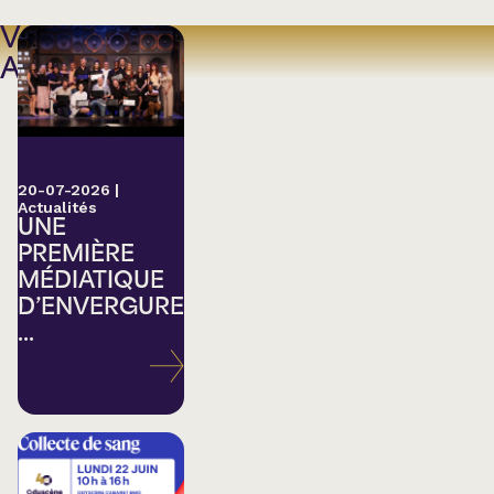
VOIR
AUSSI
20-07-2026
|
Actualités
UNE
PREMIÈRE
MÉDIATIQUE
D’ENVERGURE
...