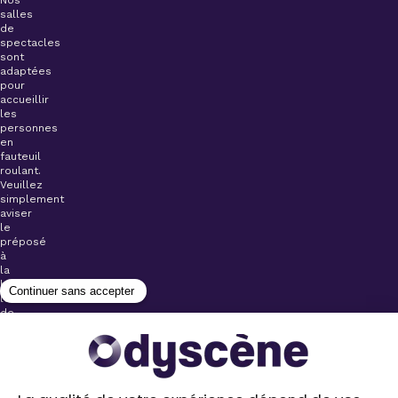
salles
de
spectacles
sont
adaptées
pour
accueillir
les
personnes
en
fauteuil
roulant.
Veuillez
simplement
aviser
le
préposé
à
la
billetterie
lors
de
l’achat
de
votre
billet.