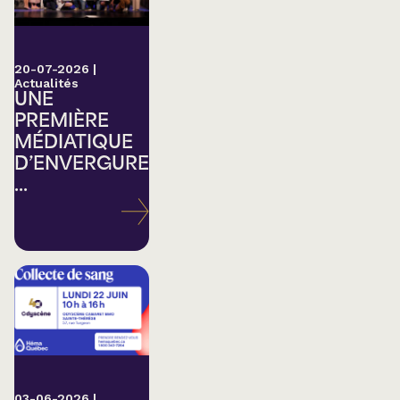
20-07-2026
|
Actualités
UNE
PREMIÈRE
MÉDIATIQUE
D’ENVERGURE
...
03-06-2026
|