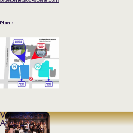
billetterie@odyscene.com
Plan
:
VOIR
AUSSI