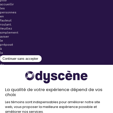
pour
accueillir
les
personnes
en
fauteuil
roulant.
Veuillez
simplement
aviser
le
préposé
à
la
billetterie
lors
de
l’achat
de
votre
billet.
Stationnements
gratuits à
proximité de
nos salles
Politique de