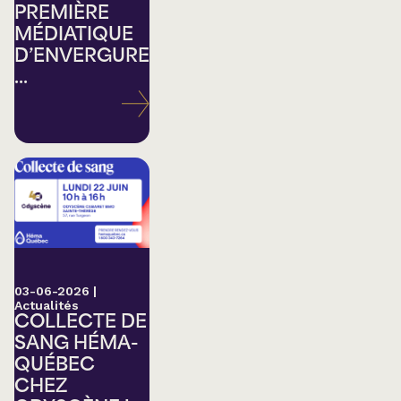
PREMIÈRE
MÉDIATIQUE
D’ENVERGURE
...
03-06-2026
|
Actualités
COLLECTE DE
SANG HÉMA-
QUÉBEC
CHEZ