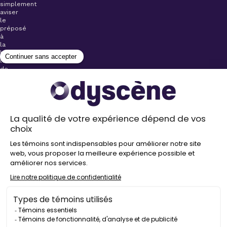
simplement
aviser
le
préposé
à
la
billetterie
lors
de
l’achat
de
votre
billet.
Stationnements
gratuits à
proximité de
nos salles
Politique de
confidentialité
Droit
d’auteur
©
2026