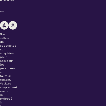
Nos
salles
de
spectacles
sont
adaptées
pour
accueillir
les
personnes
en
fauteuil
roulant.
Veuillez
simplement
aviser
le
préposé
à