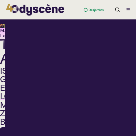
Maison
Lachaîne
TRIO
AVALON
ISABELLE
GAUDREAU,
ENZO
LORD
MARIANO,
ZACHARY
BERNATCHEZ
20