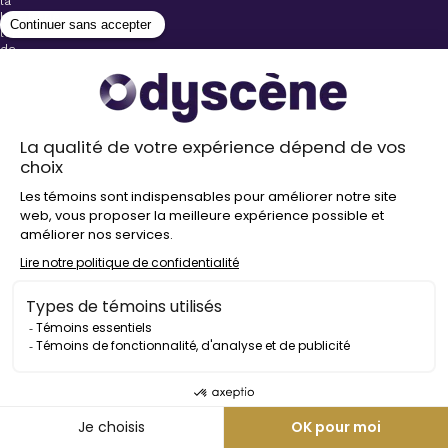
la
billetterie
lors
de
l’achat
de
votre
billet.
Stationnements
gratuits à
proximité de
nos salles
Politique de
confidentialité
Droit
d’auteur
©
2026
Odyscène
Tous
droits
réservés