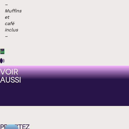
–
Muffins
et
café
inclus
–
VOIR
AUSSI
PROFITEZ