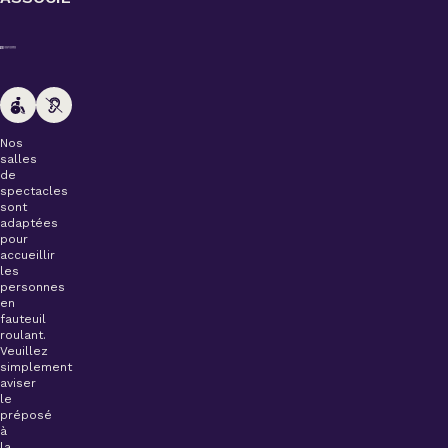
Nos
salles
de
spectacles
sont
adaptées
pour
accueillir
les
personnes
en
fauteuil
roulant.
Veuillez
simplement
aviser
le
préposé
à
la