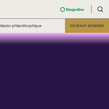
Mission philanthrophique
DEVENIR MEMBRE
ÉLECTION PAR
ALLE
âtre Lionel-Groulx
aret BMO Sainte-Thérèse