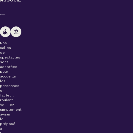
Nos
salles
de
spectacles
sont
adaptées
pour
accueillir
les
personnes
en
fauteuil
roulant.
Veuillez
simplement
aviser
le
préposé
à