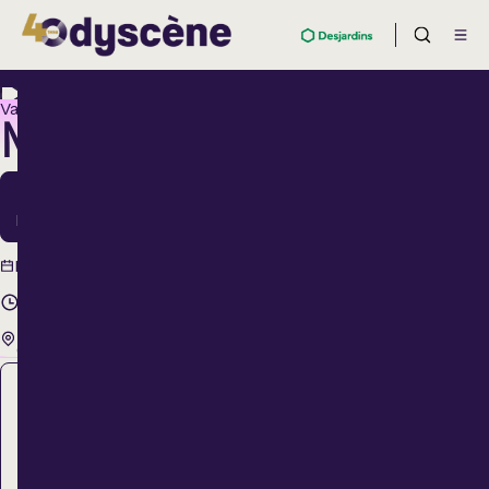
Variété
MÉNOPAUSE
7
Mars
7 mars
Dimanche
2027
19 h 00
Théâtre Lionel-
Groulx
Régulier
70,00 $
ACHETER