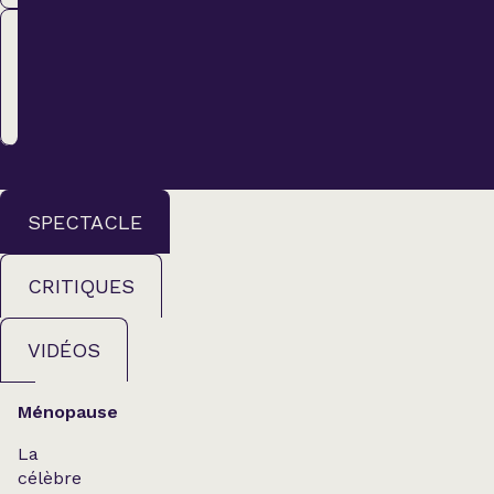
Membre
61,00 $
ACHETER
SPECTACLE
CRITIQUES
VIDÉOS
Ménopause
La
célèbre