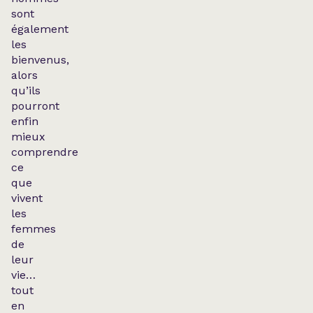
sont
également
les
bienvenus,
alors
qu’ils
pourront
enfin
mieux
comprendre
ce
que
vivent
les
femmes
de
leur
vie…
tout
en