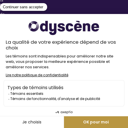
la
billetterie
lors
de
l’achat
de
votre
billet.
Stationnements
gratuits à
proximité de
nos salles
Politique de
confidentialité
Droit
d’auteur
©
2026
Odyscène
Tous
droits
réservés