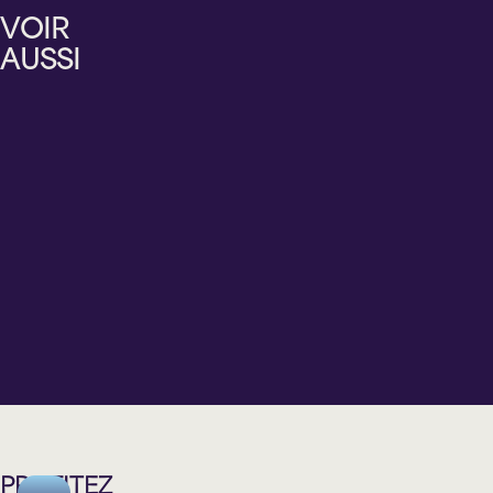
LANGEVIN
ÉLAINE
MARC
LEVAC
VOIR
L'ILLUSIONNISTE
THIBERT
GENDRON
PHIL
AUSSI
CHANTE
TRILOGIE
COLLINS
DALIDA
ET
GENESIS...LIVE
Vendredi
Samedi
Samedi
Jeudi
11
12
19
15
septembre
septembre
septembre
octobre
2026
2026
2026
2026
20 h 00
20 h 00
20 h 00
20 h 00
Théâtre
Théâtre
Théâtre
Théâtre
Lionel-
Lionel-
Lionel-
Lionel-
Groulx
Groulx
Groulx
Groulx
PROFITEZ