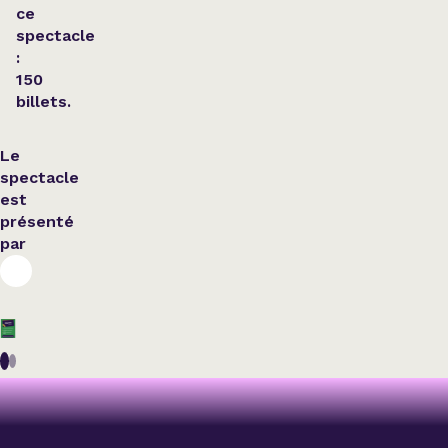
ce
spectacle
:
150
billets.
Le
spectacle
est
présenté
par
Variété
Hommage
Variété
Hommage
LUC
MARIE-
CHRISTIAN
MARTIN