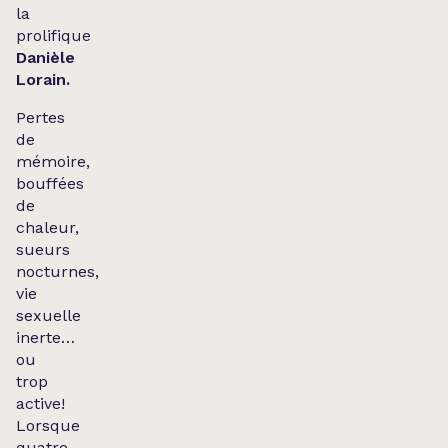
la
prolifique
Danièle
Lorain.
Pertes
de
mémoire,
bouffées
de
chaleur,
sueurs
nocturnes,
vie
sexuelle
inerte…
ou
trop
active!
Lorsque
quatre