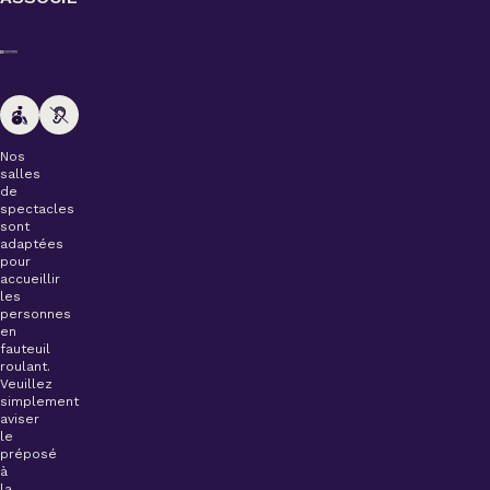
Nos
salles
de
spectacles
sont
adaptées
pour
accueillir
les
personnes
en
fauteuil
roulant.
Veuillez
simplement
aviser
le
préposé
à
la