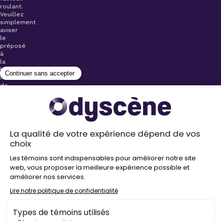
roulant.
Veuillez
simplement
aviser
le
préposé
à
la
billetterie
lors
de
l’achat
de
votre
billet.
Stationnements
gratuits à
proximité de
nos salles
Politique de
confidentialité
Droit
d’auteur