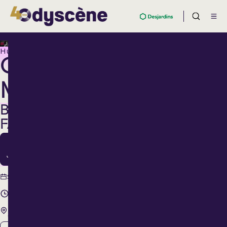
Humour
CHRISTINE
MORENCY
BIEN
FAITE
30
Janv.
30 janvier
Samedi
2027
20 h 00
Théâtre Lionel-
Groulx