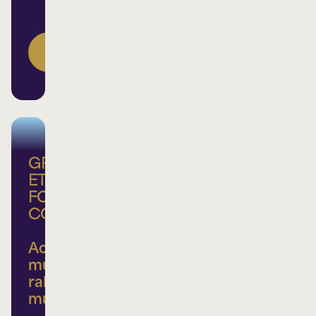
DEVENEZ
MEMBRE
GROUPE
ET
FORFAIT
CORPORATIF
Achats
multiples,
rabais
multiples