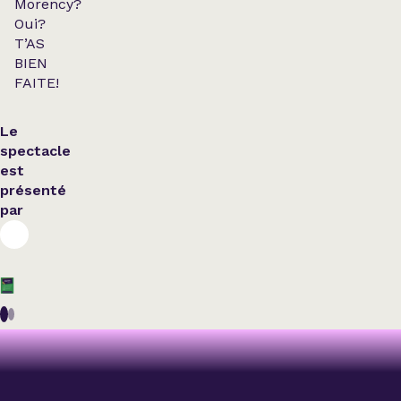
Morency?
Oui?
T’AS
BIEN
FAITE!
Le
spectacle
est
présenté
par
Théâtre
Nouveautés et
Humour
Humour
supplémentaires
BOULEVARD
CHANTAL
MARTHE
RICHARDSON