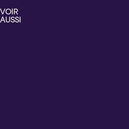
PÉRUSSE
LAMARRE
LAVERDIÈRE
ZÉPHIR
UNE
STEPPETTES
EN
VOIR
PUNCH
PIÈCE
ET
RODAGE
CRÉOLE
AUSSI
DE
CORNEMUSE
THÉÂTRE
ÉCRITE
PAR
FRANÇOIS
PÉRUSSE
Mercredi
Vendredi
Jeudi
Samedi
12
14
20
8
août
août
août
août
2026
2026
2026
2026
20 h 00
20 h 00
20 h 00
15 h 00
Cabaret
Cabaret
Cabaret
Théâtre
BMO
BMO
BMO
Lionel-
Sainte-
Sainte-
Sainte-
Groulx
Thérèse
Thérèse
Thérèse