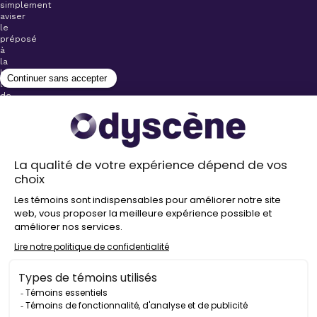
simplement
aviser
le
préposé
à
la
billetterie
lors
de
l’achat
de
votre
billet.
Stationnements
gratuits à
proximité de
nos salles
Politique de
confidentialité
Droit
d’auteur
©
2026