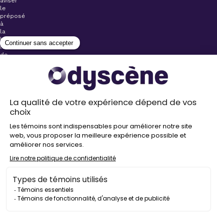
aviser
le
préposé
à
la
billetterie
lors
de
l’achat
de
votre
billet.
Stationnements
gratuits à
proximité de
nos salles
Politique de
confidentialité
Droit
d’auteur
©
2026
Odyscène