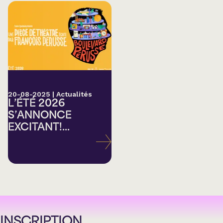
20-08-2025
|
Actualités
L’ÉTÉ 2026
S’ANNONCE
EXCITANT!...
INSCRIPTION