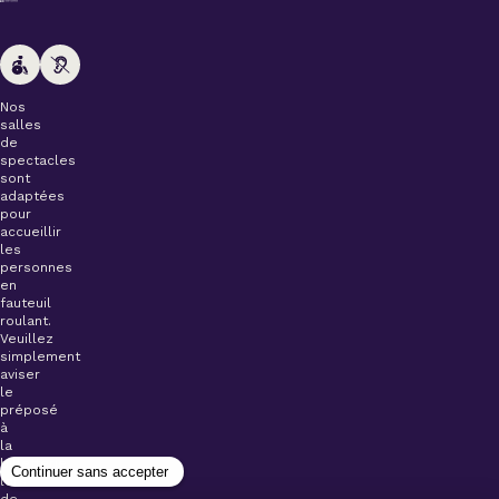
Nos
salles
de
spectacles
sont
adaptées
pour
accueillir
les
personnes
en
fauteuil
roulant.
Veuillez
simplement
aviser
le
préposé
à
la
billetterie
lors
de