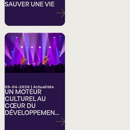
SAUVER UNE VIE
09-04-2026
|
Actualités
UN MOTEUR
CULTUREL AU
CŒUR DU
DÉVELOPPEMEN...