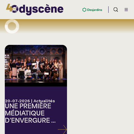
20-07-2026
|
Actualités
UNE PREMIÈRE
MÉDIATIQUE
D’ENVERGURE ...