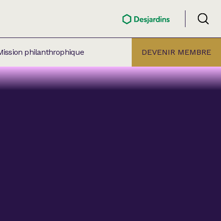
Mission philanthrophique
DEVENIR MEMBRE
ÉLECTION PAR
ALLE
âtre Lionel-Groulx
aret BMO Sainte-Thérèse