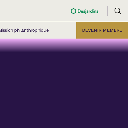
Mission philanthrophique
DEVENIR MEMBRE
ÉLECTION PAR
ALLE
âtre Lionel-Groulx
aret BMO Sainte-Thérèse