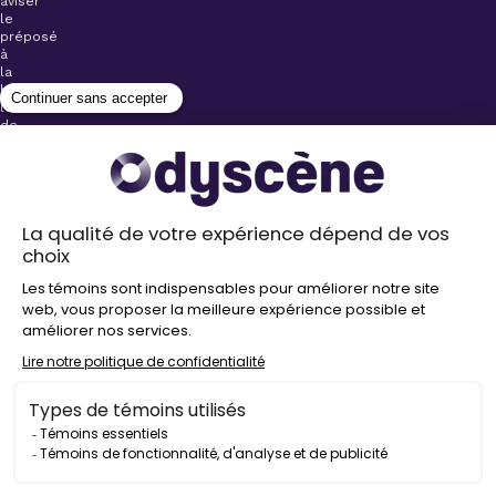
aviser
le
préposé
à
la
billetterie
lors
de
l’achat
de
votre
billet.
Stationnements
gratuits à
proximité de
nos salles
Politique de
confidentialité
Droit
d’auteur
©
2026
Odyscène