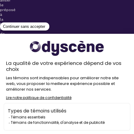
aviser
le
préposé
à
la
billetterie
lors
de
l’achat
de
votre
billet.
Stationnements
gratuits à
proximité de
nos salles
Politique de
confidentialité
Droit
d’auteur
©
2026
Odyscène