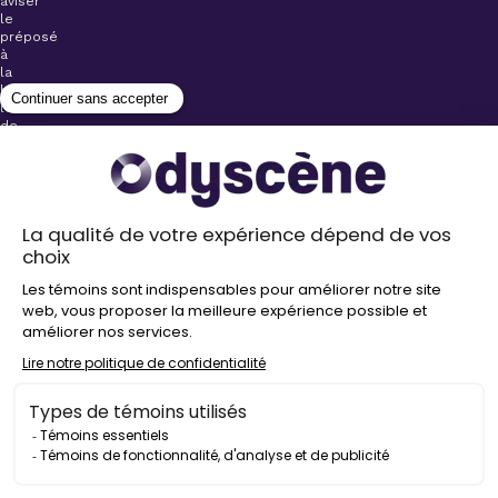
aviser
le
préposé
à
la
billetterie
lors
de
l’achat
de
votre
billet.
Stationnements
gratuits à
proximité de
nos salles
Politique de
confidentialité
Droit
d’auteur
©
2026
Odyscène