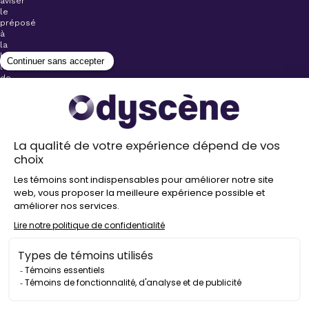
aviser
le
préposé
à
la
billetterie
lors
de
l’achat
de
votre
billet.
Stationnements
gratuits à
proximité de
nos salles
Politique de
confidentialité
Droit
d’auteur
©
2026
Odyscène