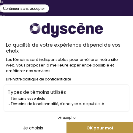
la
billetterie
lors
de
l’achat
de
votre
billet.
Stationnements
gratuits à
proximité de
nos salles
Politique de
confidentialité
Droit
d’auteur
©
2026
Odyscène
Tous
droits
réservés