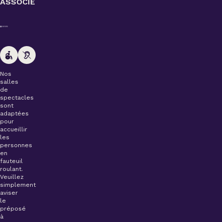
ASSOCIÉ
Nos
salles
de
spectacles
sont
adaptées
pour
accueillir
les
personnes
en
fauteuil
roulant.
Veuillez
simplement
aviser
le
préposé
à