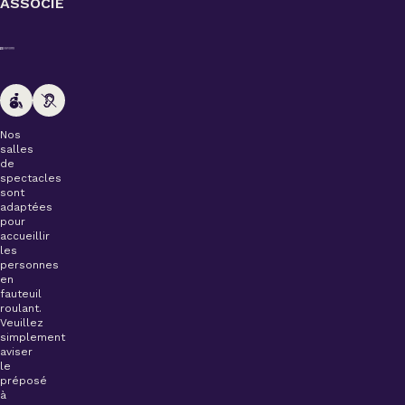
ASSOCIÉ
Nos
salles
de
spectacles
sont
adaptées
pour
accueillir
les
personnes
en
fauteuil
roulant.
Veuillez
simplement
aviser
le
préposé
à