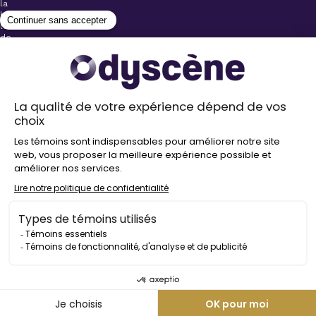
la
billetterie
lors
de
l’achat
de
votre
billet.
Stationnements
gratuits à
proximité de
nos salles
Politique de
confidentialité
Droit
d’auteur
©
2026
Odyscène
Tous
droits
réservés