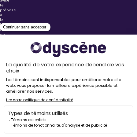
aviser
le
préposé
à
la
billetterie
lors
de
l’achat
de
votre
billet.
Stationnements
gratuits à
proximité de
nos salles
Politique de
confidentialité
Droit
d’auteur
©
2026
Odyscène