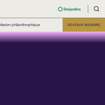
Mission philanthrophique
DEVENIR MEMBRE
ÉLECTION PAR
ALLE
âtre Lionel-Groulx
aret BMO Sainte-Thérèse