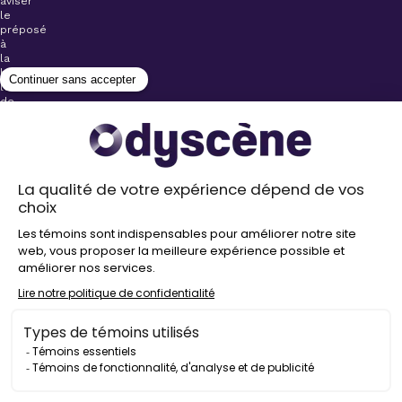
aviser
le
préposé
à
la
billetterie
lors
de
l’achat
de
votre
billet.
Stationnements
gratuits à
proximité de
nos salles
Politique de
confidentialité
Droit
d’auteur
©
2026
Odyscène