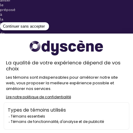
aviser
le
préposé
à
la
billetterie
lors
de
l’achat
de
votre
billet.
Stationnements
gratuits à
proximité de
nos salles
Politique de
confidentialité
Droit
d’auteur
©
2026
Odyscène