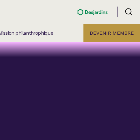
Mission philanthrophique
DEVENIR MEMBRE
ÉLECTION PAR
ALLE
âtre Lionel-Groulx
aret BMO Sainte-Thérèse