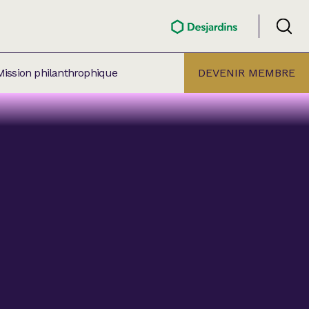
Mission philanthrophique
DEVENIR MEMBRE
ÉLECTION PAR
ALLE
âtre Lionel-Groulx
aret BMO Sainte-Thérèse