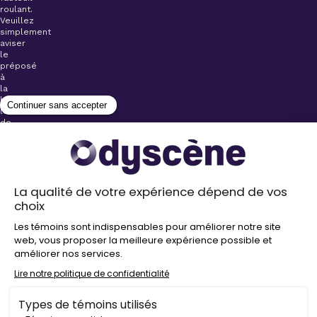
roulant.
Veuillez
simplement
aviser
le
préposé
à
la
billetterie
lors
de
l’achat
de
votre
billet.
Stationnements
gratuits à
proximité de
nos salles
Politique de
confidentialité
Droit
d’auteur