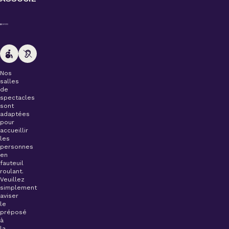
Nos
salles
de
spectacles
sont
adaptées
pour
accueillir
les
personnes
en
fauteuil
roulant.
Veuillez
simplement
aviser
le
préposé
à
la