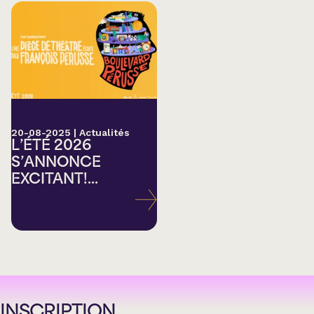
20-08-2025
|
Actualités
L’ÉTÉ 2026
S’ANNONCE
EXCITANT!...
INSCRIPTION