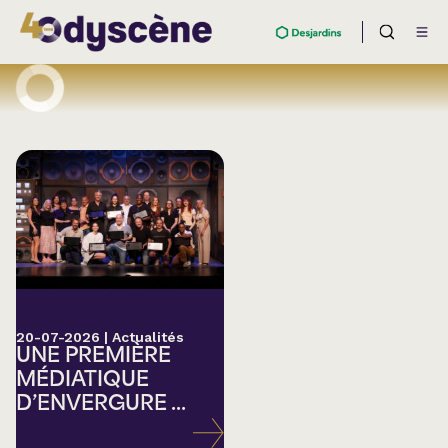
20-07-2026
|
Actualités
UNE PREMIÈRE
MÉDIATIQUE
D’ENVERGURE ...