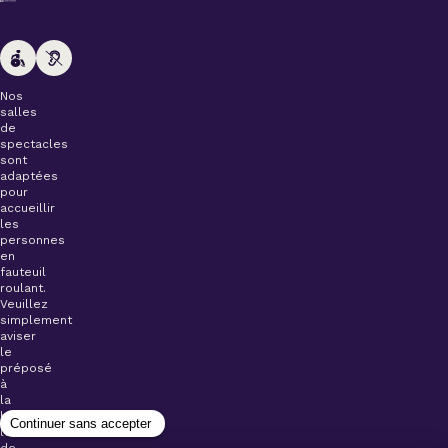
Nos
salles
de
spectacles
sont
adaptées
pour
accueillir
les
personnes
en
fauteuil
roulant.
Veuillez
simplement
aviser
le
préposé
à
la
billetterie
lors
de