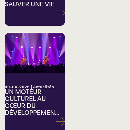
SAUVER UNE VIE
09-04-2026
|
Actualités
UN MOTEUR
CULTUREL AU
CŒUR DU
DÉVELOPPEMEN...