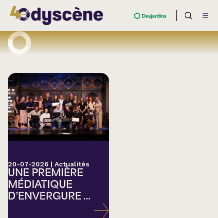
20-07-2026
|
Actualités
UNE PREMIÈRE
MÉDIATIQUE
D’ENVERGURE ...