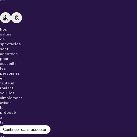
Nos
salles
de
spectacles
sont
adaptées
pour
accueillir
les
personnes
en
fauteuil
roulant.
Veuillez
simplement
aviser
le
préposé
à
la
billetterie
lors
de