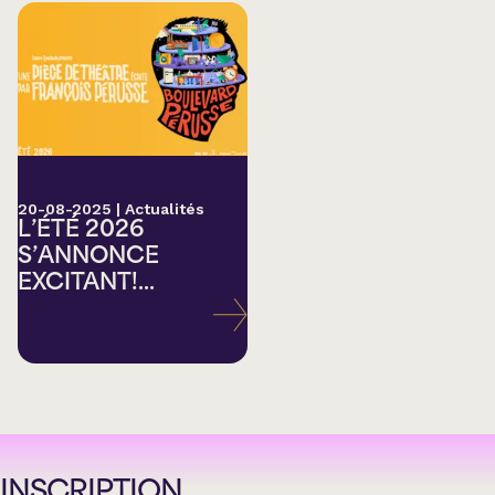
20-08-2025
|
Actualités
L’ÉTÉ 2026
S’ANNONCE
EXCITANT!...
INSCRIPTION