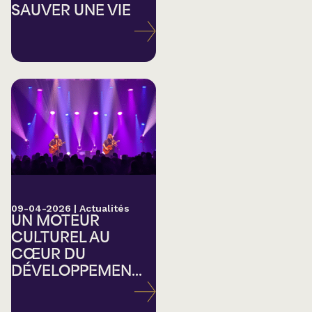
SAUVER UNE VIE
09-04-2026
|
Actualités
UN MOTEUR
CULTUREL AU
CŒUR DU
DÉVELOPPEMEN...